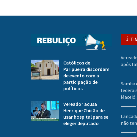
ÚLTI
Vereado
Católicos de
após fa
Paripueira discordam
de evento com a
participação de
Samba d
políticos
federai
Maceió
Vereador acusa
Henrique Chicão de
Lançado
usar hospital para se
não tem
eleger deputado