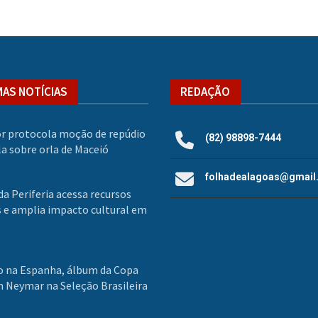
MAS NOTÍCIAS
REDAÇÃO
r protocola moção de repúdio
(82) 98898-7444
la sobre orla de Maceió
folhadealagoas@gmail
a Periferia acessa recursos
s e amplia impacto cultural em
 na Espanha, álbum da Copa
 Neymar na Seleção Brasileira