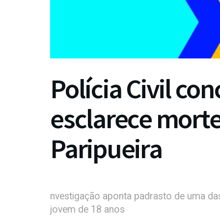
Polícia Civil con
esclarece mort
Paripueira
nvestigação aponta padrasto de uma das
jovem de 18 anos