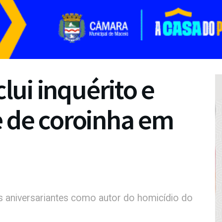
clui inquérito e
e de coroinha em
 aniversariantes como autor do homicídio do