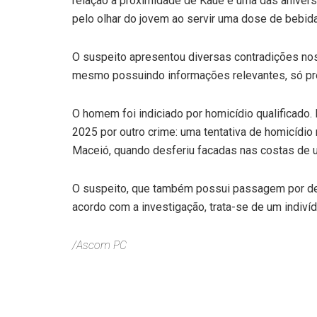
relação à proximidade de Kauê e uma das aniver
pelo olhar do jovem ao servir uma dose de bebida
O suspeito apresentou diversas contradições no
mesmo possuindo informações relevantes, só pr
O homem foi indiciado por homicídio qualificado.
2025 por outro crime: uma tentativa de homicídio r
Maceió, quando desferiu facadas nas costas de u
O suspeito, que também possui passagem por de
acordo com a investigação, trata-se de um indiví
/Ascom PC