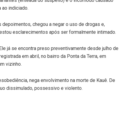
sariantes (enteada do suspeito) e o incômodo causado
 ao indiciado.
s depoimentos, chegou a negar o uso de drogas e,
estou esclarecimentos após ser formalmente intimado.
 Ele já se encontra preso preventivamente desde julho de
egistrada em abril, no bairro da Ponta da Terra, em
m vizinho.
sobediência, nega envolvimento na morte de Kauê. De
duo dissimulado, possessivo e violento.