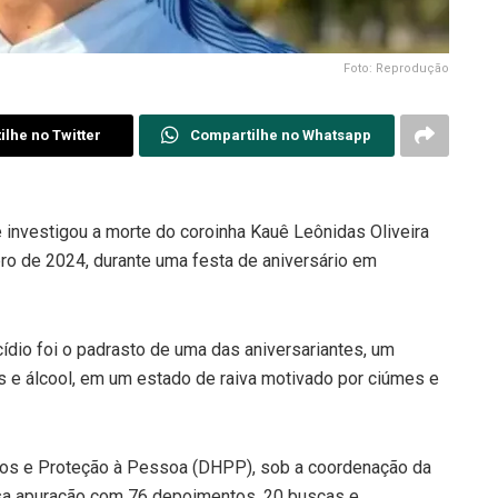
Foto: Reprodução
lhe no Twitter
Compartilhe no Whatsapp
ue investigou a morte do coroinha Kauê Leônidas Oliveira
bro de 2024, durante uma festa de aniversário em
ídio foi o padrasto de uma das aniversariantes, um
 e álcool, em um estado de raiva motivado por ciúmes e
ios e Proteção à Pessoa (DHPP), sob a coordenação da
sa apuração com 76 depoimentos, 20 buscas e