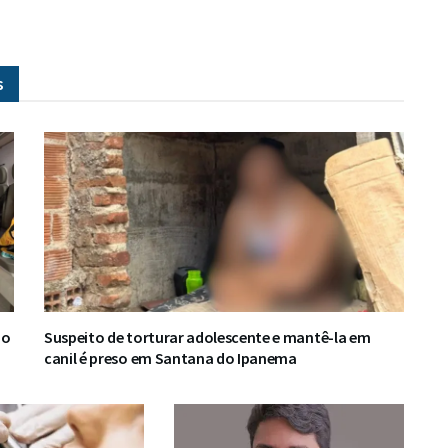
s
do
Suspeito de torturar adolescente e mantê-la em
canil é preso em Santana do Ipanema