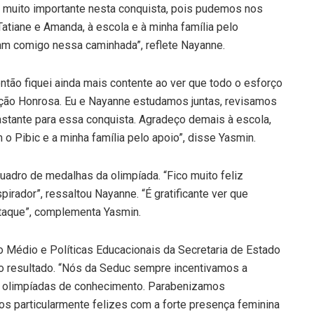
oi muito importante nesta conquista, pois pudemos nos
Tatiane e Amanda, à escola e à minha família pelo
ram comigo nessa caminhada”, reflete Nayanne.
ntão fiquei ainda mais contente ao ver que todo o esforço
nção Honrosa. Eu e Nayanne estudamos juntas, revisamos
astante para essa conquista. Agradeço demais à escola,
 Pibic e a minha família pelo apoio”, disse Yasmin.
adro de medalhas da olimpíada. “Fico muito feliz
pirador”, ressaltou Nayanne. “É gratificante ver que
taque”, complementa Yasmin.
 Médio e Políticas Educacionais da Secretaria de Estado
o resultado. “Nós da Seduc sempre incentivamos a
m olimpíadas de conhecimento. Parabenizamos
os particularmente felizes com a forte presença feminina