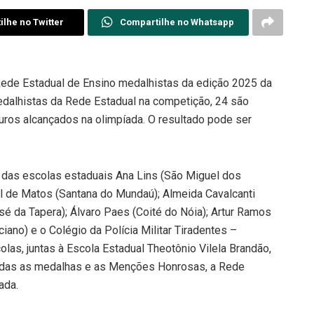
lhe no Twitter
Compartilhe no Whatsapp
Rede Estadual de Ensino medalhistas da edição 2025 da
edalhistas da Rede Estadual na competição, 24 são
ros alcançados na olimpíada. O resultado pode ser
das escolas estaduais Ana Lins (São Miguel dos
l de Matos (Santana do Mundaú); Almeida Cavalcanti
sé da Tapera); Álvaro Paes (Coité do Nóia); Artur Ramos
iano) e o Colégio da Polícia Militar Tiradentes –
olas, juntas à Escola Estadual Theotônio Vilela Brandão,
das as medalhas e as Menções Honrosas, a Rede
ada.