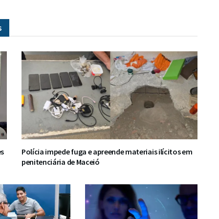
s
es
Polícia impede fuga e apreende materiais ilícitos em
penitenciária de Maceió