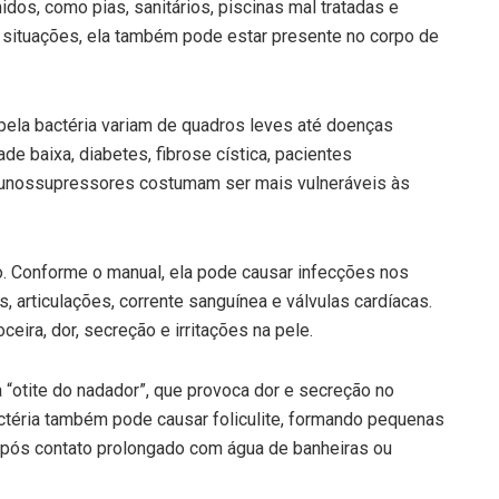
dos, como pias, sanitários, piscinas mal tratadas e
 situações, ela também pode estar presente no corpo de
ela bactéria variam de quadros leves até doenças
 baixa, diabetes, fibrose cística, pacientes
munossupressores costumam ser mais vulneráveis às
po. Conforme o manual, ela pode causar infecções nos
os, articulações, corrente sanguínea e válvulas cardíacas.
ira, dor, secreção e irritações na pele.
“otite do nadador”, que provoca dor e secreção no
ctéria também pode causar foliculite, formando pequenas
após contato prolongado com água de banheiras ou