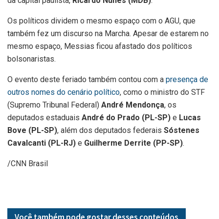
da capital paulista,
Ricardo Nunes (MDB)
.
Os políticos dividem o mesmo espaço com o AGU, que
também fez um discurso na Marcha. Apesar de estarem no
mesmo espaço, Messias ficou afastado dos políticos
bolsonaristas.
O evento deste feriado também contou com a
presença de
outros nomes do cenário político
, como o ministro do STF
(Supremo Tribunal Federal)
André Mendonça
, os
deputados estaduais
André do Prado (PL-SP)
e
Lucas
Bove (PL-SP)
, além dos deputados federais
Sóstenes
Cavalcanti (PL-RJ)
e
Guilherme Derrite (PP-SP)
.
/CNN Brasil
Você também pode gostar desses
conteúdos