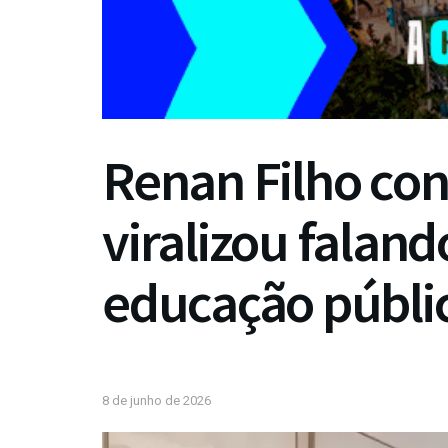
Renan Filho con
viralizou faland
educação públi
8 de junho de 2026