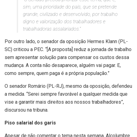
sim, uma prioridade do país, que se pretende
grande, civilizado e desenvolvido, por trabalho
digno e valorização dos trabalhadores e
trabalhadoras assalariados.”
Por outro lado, o senador da oposição Hermes Klann (PL-
SC) criticou a PEC. “[A proposta] reduz a jornada de trabalho
sem apresentar solução para compensar os custos dessa
mudança. A conta não desaparece, alguém vai pagar. E,
como sempre, quem paga é a própria população.”
O senador Romário (PL-RJ), mesmo da oposição, defendeu
a medida. “Serei sempre favorável a qualquer medida que
vise a garantir mais direitos aos nossos trabalhadores”,
discursou na tribuna.
Piso salarial dos garis
Apesar de não comentar o tema nesta semana, Alcolumbre