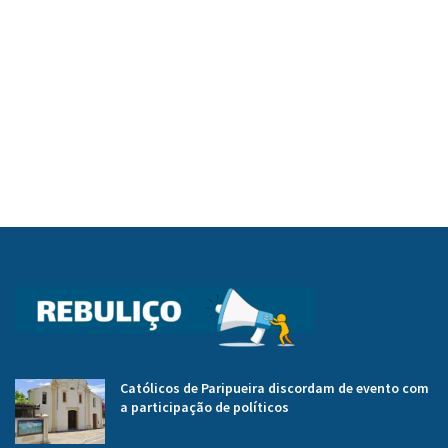
Católicos de Paripueira discordam de evento com
a participação de políticos