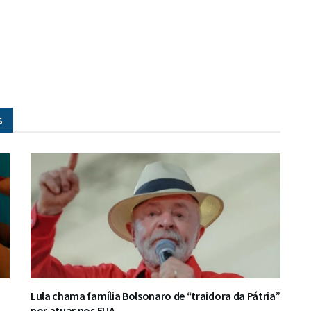
s
o
Lula chama família Bolsonaro de “traidora da Pátria”
por atuar nos EUA