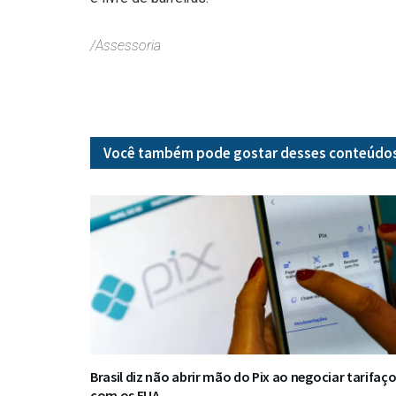
/Assessoria
Você também pode gostar desses
conteúdo
Brasil diz não abrir mão do Pix ao negociar tarifaç
com os EUA