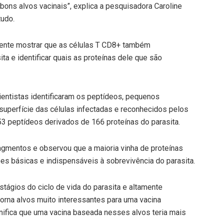
bons alvos vacinais”, explica a pesquisadora Caroline
tudo.
amente mostrar que as células T CD8+ também
a e identificar quais as proteínas dele que são
cientistas identificaram os peptídeos, pequenos
superfície das células infectadas e reconhecidos pelos
453 peptídeos derivados de 166 proteínas do parasita.
gmentos e observou que a maioria vinha de proteínas
s básicas e indispensáveis à sobrevivência do parasita.
tágios do ciclo de vida do parasita e altamente
orna alvos muito interessantes para uma vacina
ignifica que uma vacina baseada nesses alvos teria mais