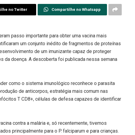
lhe no Twitter
Compartilhe no Whatsapp
deram passo importante para obter uma vacina mais
tificaram um conjunto inédito de fragmentos de proteínas
desenvolvimento de um imunizante capaz de proteger
ses da doença. A descoberta foi publicada nessa semana
der como o sistema imunológico reconhece o parasita
produção de anticorpos, estratégia mais comum nas
infócitos T CD8+, células de defesa capazes de identificar
cina contra a malária e, só recentemente, tivemos
ados principalmente para o P. falciparum e para crianças.