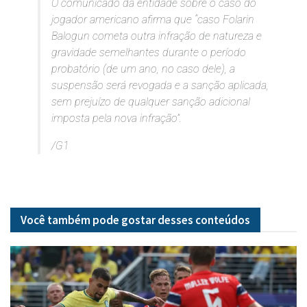
O comunicado da entidade sobre o caso do
jogador americano afirma que “caso Folarin
Balogun cometa outra infração de natureza e
gravidade semelhantes durante o período
probatório (de um ano, no caso dele), a
suspensão será revogada e a sanção aplicada,
sem prejuízo de qualquer sanção adicional
imposta pela nova infração”.
/G1
Você também pode gostar desses
conteúdos