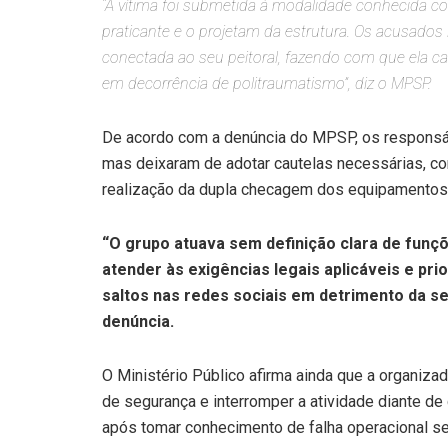
“A vítima foi submetida à modalidade conhecida c
praticante e o projetam da estrutura. Os acusado
conectada ao seu peitoral, fazendo com que ela c
em decorrência de politraumatismo”, diz o MPSP.
De acordo com a denúncia do MPSP, os responsáv
mas deixaram de adotar cautelas necessárias, co
realização da dupla checagem dos equipamentos
“O grupo atuava sem definição clara de funç
atender às exigências legais aplicáveis e pr
saltos nas redes sociais em detrimento da s
denúncia.
O Ministério Público afirma ainda que a organiza
de segurança e interromper a atividade diante 
após tomar conhecimento de falha operacional se