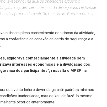
omo “aviãozinho”, na qual os operadores erguem o
s lançaram a jovem sem que a corda de segurança estivesse
aísse de aproximadamente 30 metros de altura e morresse
eis tinham pleno conhecimento dos riscos da atividade,
mo a conferência da conexão da corda de segurança e a
.
ões, explorava comercialmente a atividade sem
iorizava interesses econômicos e a divulgação dos
egurança dos participantes”, ressalta o MPSP na
dora do evento tinha o dever de garantir padrões mínimos
de condições inadequadas, mas deixou de fazê-lo mesmo
melhante ocorrida anteriormente.