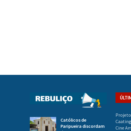
ÚLTI
Projeto
Católicos de
Caating
Paripueira discordam
Cine A