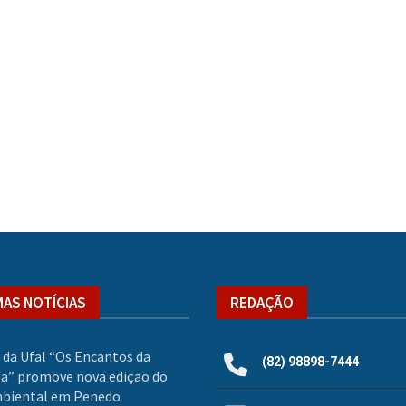
MAS NOTÍCIAS
REDAÇÃO
 da Ufal “Os Encantos da
(82) 98898-7444
a” promove nova edição do
mbiental em Penedo