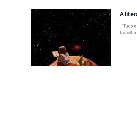
A lite
“Tudo o 
trabalho 