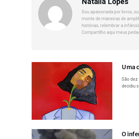
Natália Lopes
Sou apaixonada por livros, ou
monte de maneiras de amplifi
histórias, relembrar a infânc
Compartilho aqui meus peda
Uma c
São dez 
decidiu s
O infe