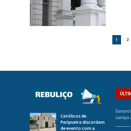
1
2
ÚLTI
Garanti
Católicos de
campo a
Paripueira discordam
de evento com a