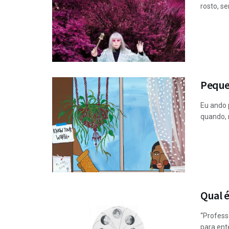
rosto, se
Peque
Eu ando 
quando, 
Qual é
“Profess
para ent