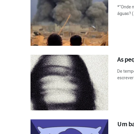
*"Onde n
águas? (.
As pe
De tempo
escrever
Um bal