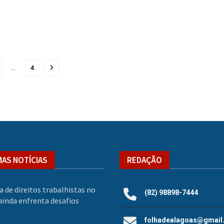
…
4
MAS NOTÍCIAS
REDAÇÃO
a de direitos trabalhistas no
(82) 98898-7444
inda enfrenta desafios
folhadealagoas@gmail