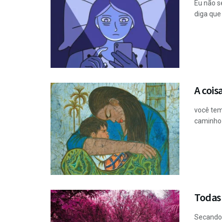
Eu não s
diga que
A cois
você tem
caminho 
Todas
Secando