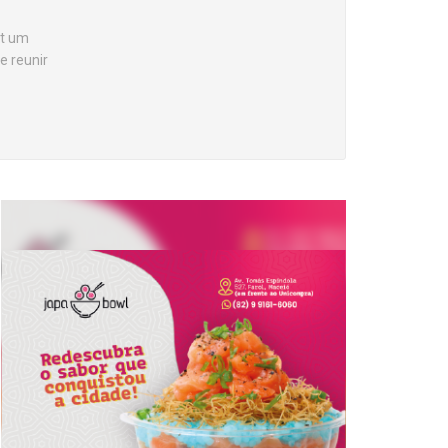
et um
e reunir