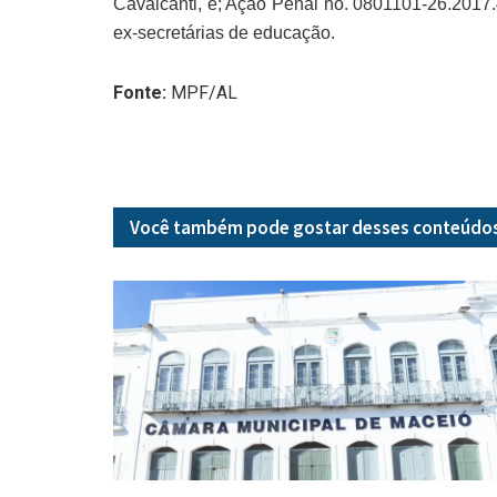
Cavalcanti, e; Ação Penal no. 0801101-26.2017.
ex-secretárias de educação.
Fonte:
MPF/AL
Você também pode gostar desses
conteúdo