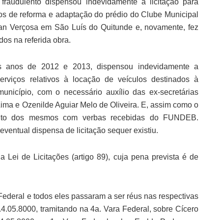
audulento dispensou indevidamente a licitação para
os de reforma e adaptação do prédio do Clube Municipal
an Verçosa em São Luís do Quitunde e, novamente, fez
os na referida obra.
os anos de 2012 e 2013, dispensou indevidamente a
serviços relativos à locação de veículos destinados à
nicípio, com o necessário auxílio das ex-secretárias
ma e Ozenilde Aguiar Melo de Oliveira. E, assim como o
mento dos mesmos com verbas recebidas do FUNDEB.
ventual dispensa de licitação sequer existiu.
 Lei de Licitações (artigo 89), cuja pena prevista é de
ederal e todos eles passaram a ser réus nas respectivas
.05.8000, tramitando na 4a. Vara Federal, sobre Cícero