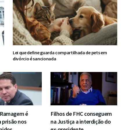
Lei que define guarda compartilhada de pets em
divórcio é sancionada
e Ramagem é
Filhos de FHC conseguem
a prisão nos
na Justiça a interdição do
nidos
ex-presidente