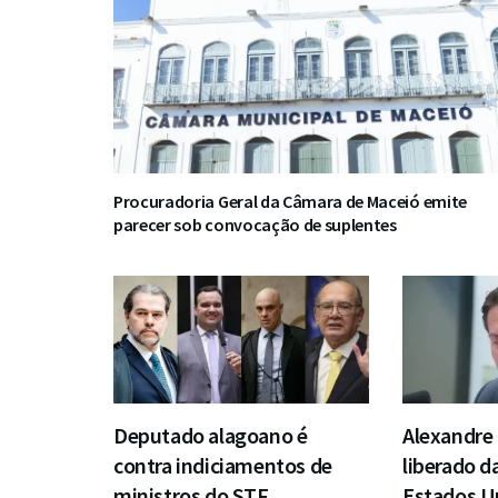
Procuradoria Geral da Câmara de Maceió emite
parecer sob convocação de suplentes
Deputado alagoano é
Alexandr
contra indiciamentos de
liberado d
ministros do STF
Estados U