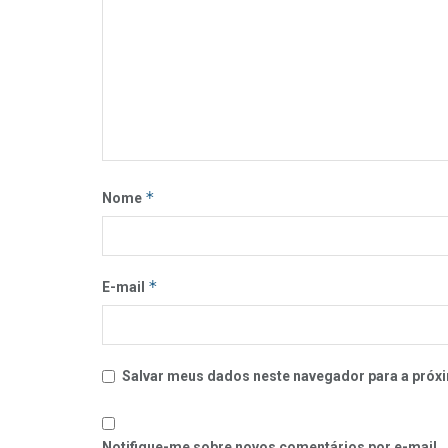
*
Nome
*
E-mail
Salvar meus dados neste navegador para a próxi
Notifique-me sobre novos comentários por e-mail.