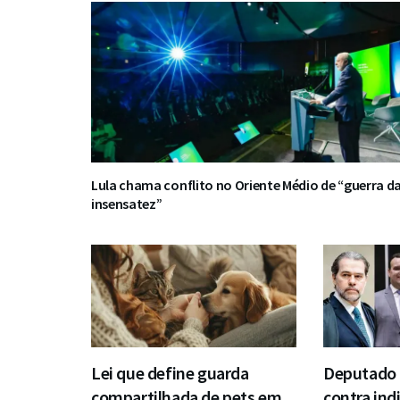
Lula chama conflito no Oriente Médio de “guerra d
insensatez”
Lei que define guarda
Deputado 
compartilhada de pets em
contra ind