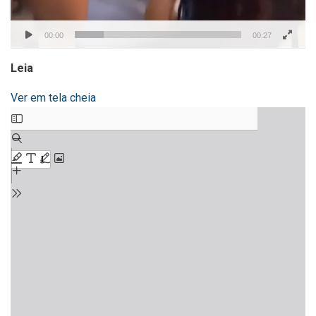
00:00
00:27
Leia
Ver em tela cheia
Skip
to
PDF
content