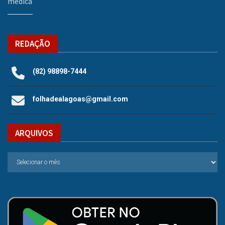
médica
REDAÇÃO
(82) 98898-7444
folhadealagoas@gmail.com
ARQUIVOS