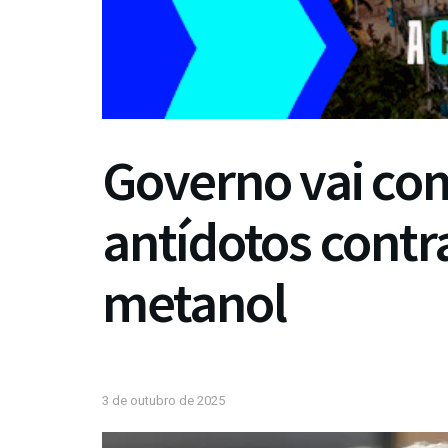
Governo vai co
antídotos contr
metanol
3 de outubro de 2025