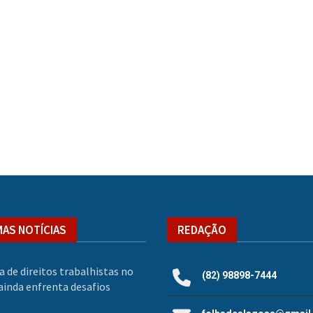
MAS NOTÍCIAS
REDAÇÃO
a de direitos trabalhistas no
(82) 98898-7444
inda enfrenta desafios