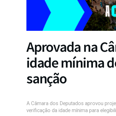
Aprovada na Câ
idade mínima de
sanção
A Câmara dos Deputados aprovou projet
verificação da idade mínima para elegibil