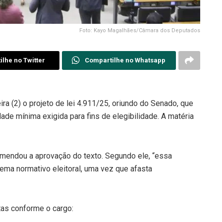
Foto: Kayo Magalhães/Câmara dos Deputados
lhe no Twitter
Compartilhe no Whatsapp
a (2) o projeto de lei 4.911/25, oriundo do Senado, que
dade mínima exigida para fins de elegibilidade. A matéria
mendou a aprovação do texto. Segundo ele, “essa
tema normativo eleitoral, uma vez que afasta
tas conforme o cargo: