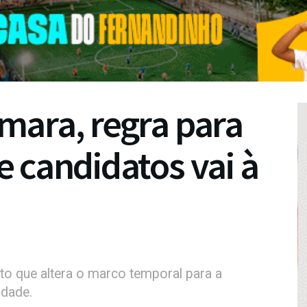
mara, regra para
 candidatos vai à
o que altera o marco temporal para a
idade.