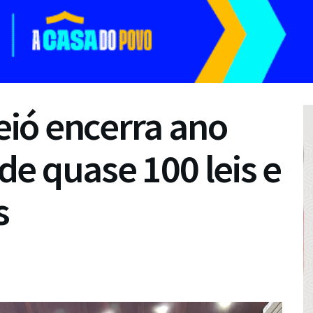
ió encerra ano
e quase 100 leis e
s