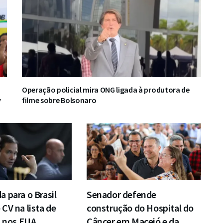
Operação policial mira ONG ligada à produtora de
y
filme sobre Bolsonaro
 para o Brasil
Senador defende
CV na lista de
construção do Hospital do
s nos EUA
Câncer em Maceió e da