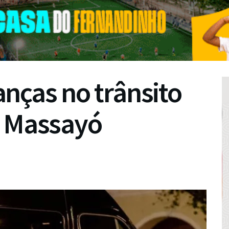
nças no trânsito
o Massayó