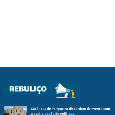
Católicos de Paripueira discordam de evento com
a participação de políticos