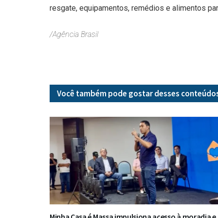
resgate, equipamentos, remédios e alimentos par
/Agência Brasil
Você também pode gostar desses
conteúdo
Minha Casa é Massa impulsiona acesso à moradia e