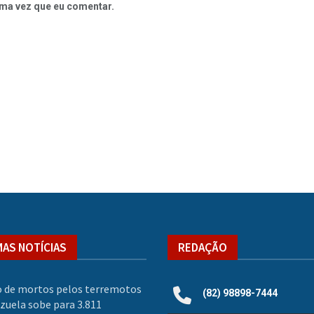
ma vez que eu comentar.
MAS NOTÍCIAS
REDAÇÃO
 de mortos pelos terremotos
(82) 98898-7444
zuela sobe para 3.811